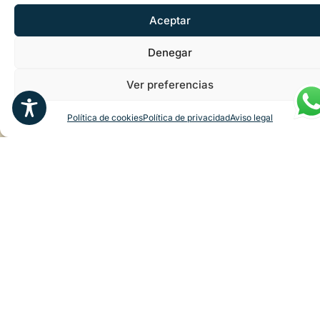
en
Aceptar
tienda
física,
Denegar
experiencias
de
Ver preferencias
cata y
una
Política de cookies
Política de privacidad
Aviso legal
selección
exclusiva
de
productos
de
elaboración
propia
y
origen
100 %
gallego.